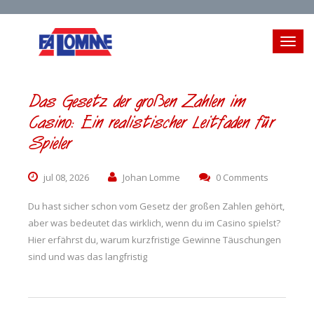
Toggl
navig
Das Gesetz der großen Zahlen im
Casino: Ein realistischer Leitfaden für
Spieler
jul 08, 2026
Johan Lomme
0 Comments
Du hast sicher schon vom Gesetz der großen Zahlen gehört,
aber was bedeutet das wirklich, wenn du im Casino spielst?
Hier erfährst du, warum kurzfristige Gewinne Täuschungen
sind und was das langfristig