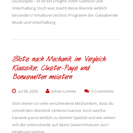
Glücksspiel – er ist ein Ereignis voller Glamour und
Unterhaltung. Doch was macht diese Abende wirklich
besonders? Inhaltsverzeichnis Programm der Galaabende
Musik und Unterhaltung
Slots nach Mechanik im Vergleich:
Klassiker, Cluster-Pays und
Bonuswelten meistern
jul 06, 2026
Johan Lomme
0 Comments
Slots bieten so viele verschiedene Mechaniken, dass du
schnell den Überblick verlieren kannst. Doch welche
Variante passt wirklich zu deinem Spielstil und wie wirken
sich die Unterschiede auf deine Gewinnchancen aus?
Inhaltsverzeichnis