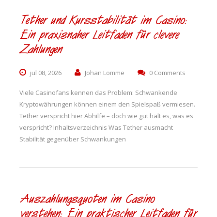
Tether und Kursstabilität im Casino:
Ein praxisnaher Leitfaden für clevere
Zahlungen
jul 08, 2026
Johan Lomme
0 Comments
Viele Casinofans kennen das Problem: Schwankende
Kryptowährungen können einem den Spielspaß vermiesen.
Tether verspricht hier Abhilfe – doch wie gut hält es, was es
verspricht? Inhaltsverzeichnis Was Tether ausmacht
Stabilität gegenüber Schwankungen
Auszahlungsquoten im Casino
verstehen: Ein praktischer Leitfaden für