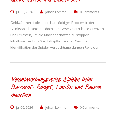
jul 06, 2026
Johan Lomme
0 Comments
Geldwäscherei bleibt ein hartnäckiges Problem in der
Glücksspielbranche – doch das Gesetz setzt klare Grenzen
und Pflichten, um die Machenschaften zu stoppen.
Inhaltsverzeichnis Sorgfaltspflichten der Casinos
Identifikation der Spieler Verdachtsmeldungen Rolle der
Verantwortungsvolles Spielen beim
Baccarat: Budget, Limits und Pausen
meistern
jul 06, 2026
Johan Lomme
0 Comments