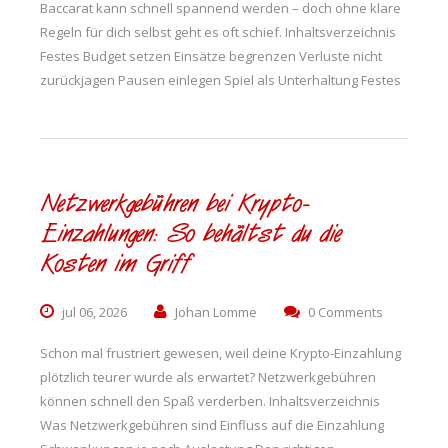
Baccarat kann schnell spannend werden – doch ohne klare
Regeln für dich selbst geht es oft schief. Inhaltsverzeichnis
Festes Budget setzen Einsätze begrenzen Verluste nicht
zurückjagen Pausen einlegen Spiel als Unterhaltung Festes
Netzwerkgebühren bei Krypto-
Einzahlungen: So behältst du die
Kosten im Griff
jul 06, 2026
Johan Lomme
0 Comments
Schon mal frustriert gewesen, weil deine Krypto-Einzahlung
plötzlich teurer wurde als erwartet? Netzwerkgebühren
können schnell den Spaß verderben. Inhaltsverzeichnis
Was Netzwerkgebühren sind Einfluss auf die Einzahlung