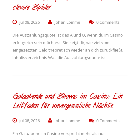
clevere Spieler
jul 08, 2026
Johan Lomme
0 Comments
Die Auszahlungsquote ist das A und O, wenn du im Casino
erfolgreich sein möchtest. Sie zeigt dir, wie viel vom
eingesetzten Geld theoretisch wieder an dich zurückfließt.
Inhaltsverzeichnis Was die Auszahlungsquote ist
Galaabende und Shows im Casino: Ein
Leitfaden für unvergessliche Nächte
jul 08, 2026
Johan Lomme
0 Comments
Ein Galaabend im Casino verspricht mehr als nur