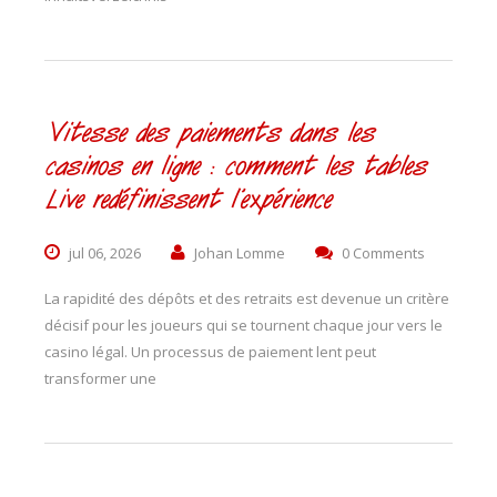
Vitesse des paiements dans les
casinos en ligne : comment les tables
Live redéfinissent l’expérience
jul 06, 2026
Johan Lomme
0 Comments
La rapidité des dépôts et des retraits est devenue un critère
décisif pour les joueurs qui se tournent chaque jour vers le
casino légal. Un processus de paiement lent peut
transformer une