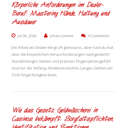
Körperliche Anforderungen im Dealer-
Beruf: Mastering Hände, Haltung und
Ausdauer
jul 06, 2026
Johan Lomme
0 Comments
Die Arbeit als Dealer klingt oft glamourös, aber hast du mal
über die körperlichen Herausforderungen nachgedacht?
Stundenlanges Stehen und präzises Fingerspitzengefühl
sind nur der Anfang. Inhaltsverzeichnis Langes Stehen am
Tisch Fingerfertigkeit beim
Wie das Gesetz Geldwäscherei in
Casinos bekämpft: Sorgfaltspflichten,
Identifikation und Sanktionen